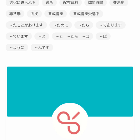
選択に迫られる
選考
配布資料
隙間時間
難易度
非常勤
面接
養成講座
養成講座受講中
～たことがあります
～ために
～たら
～てあります
～ています
～と
～と・～たら・～ば
～ば
～ように
～んです