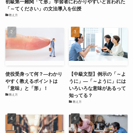
初級第一難関「て形」 学習者にわかりやすいと言われた
「～てください」の文法導入を伝授
教え方
使役受身って何？―わかり
【中級文型】例示の「～よ
やすく教えるポイントは
うに」―「～ように」には
「意味」と「形」！
いろいろな意味があるって
知ってる？
教え方
教え方