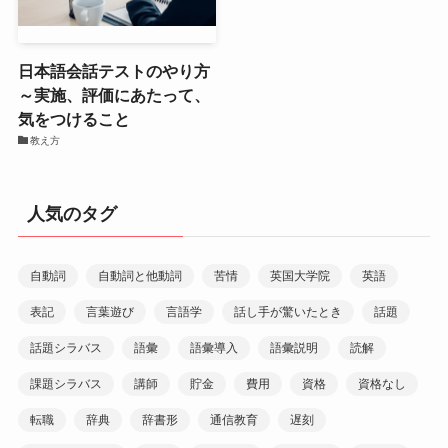
日本語会話テストのやり方
～実施、評価にあたって、
気をつけること
教え方
人気のタグ
自動詞
自動詞と他動詞
苦情
英国大学院
英語
表記
言葉遊び
言語学
話し手が驚いたとき
話題
話題シラバス
語彙
語彙導入
語彙説明
読解
課題シラバス
講師
貯金
費用
資格
資格なし
転職
辞典
辞書形
通信教育
遅刻