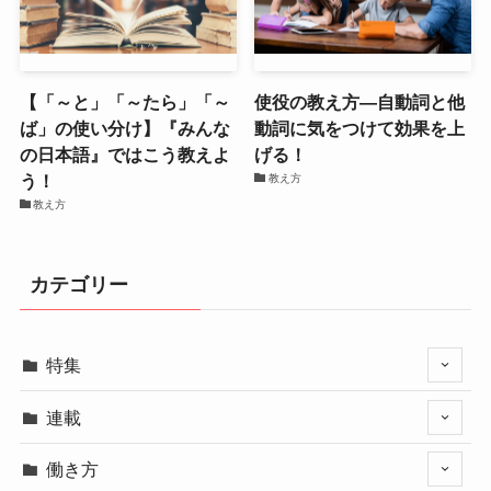
【「～と」「～たら」「～
使役の教え方―自動詞と他
ば」の使い分け】『みんな
動詞に気をつけて効果を上
の日本語』ではこう教えよ
げる！
う！
教え方
教え方
カテゴリー
特集
連載
働き方