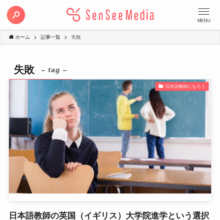
MENU
ホーム
記事一覧
失敗
失敗
– tag –
日本語教師になろう
日本語教師の英国（イギリス）大学院進学という選択