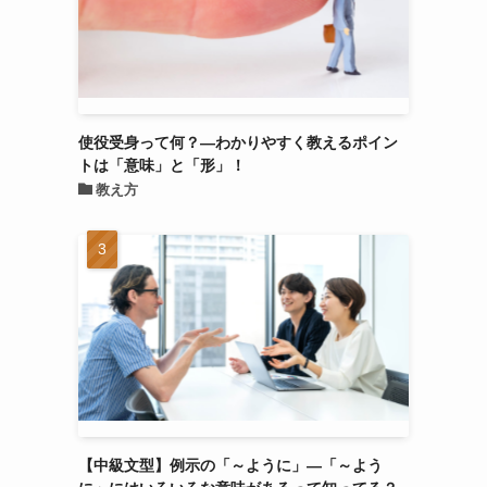
使役受身って何？―わかりやすく教えるポイン
トは「意味」と「形」！
教え方
【中級文型】例示の「～ように」―「～よう
に」にはいろいろな意味があるって知ってる？