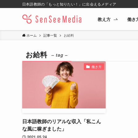
日本語教師の「もっと知りたい！」に出会えるメディア
教え方
働き
ホーム
記事一覧
お給料
お給料
– tag –
働き方
日本語教師のリアルな収入「私こん
な風に稼ぎました」
2021.05.24