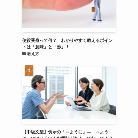
使役受身って何？―わかりやすく教えるポイン
トは「意味」と「形」！
教え方
【中級文型】例示の「～ように」―「～よう
に」にはいろいろな意味があるって知ってる？