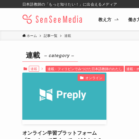
日本語教師の「もっと知りたい！」に出会えるメディア
教え方
働き
ホーム
記事一覧
連載
連載
– category –
連載
連載 - フィリピンでみつけた日本語教師のわたし
連載 -
オンライン
オンライン学習プラットフォーム