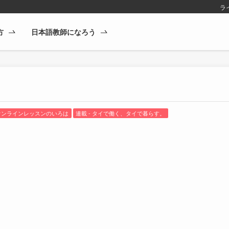
ラ
方
日本語教師になろう
 オンラインレッスンのいろは
連載 - タイで働く、タイで暮らす。