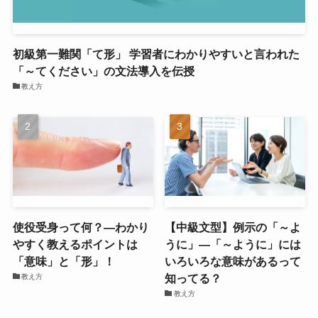
初級第一難関「て形」 学習者にわかりやすいと言われた
「～てください」の文法導入を伝授
教え方
使役受身って何？―わかり
【中級文型】例示の「～よ
やすく教えるポイントは
うに」―「～ように」には
「意味」と「形」！
いろいろな意味があるって
知ってる？
教え方
教え方