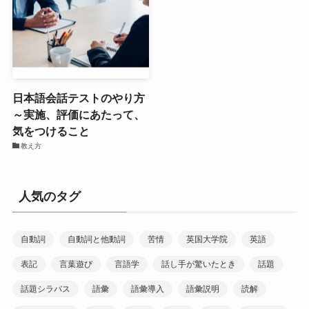
日本語会話テストのやり方
～実施、評価にあたって、
気をつけること
教え方
人気のタグ
自動詞
自動詞と他動詞
苦情
英国大学院
英語
表記
言葉遊び
言語学
話し手が驚いたとき
話題
話題シラバス
語彙
語彙導入
語彙説明
読解