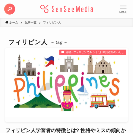
MENU
ホーム
記事一覧
フィリピン人
フィリピン人
– tag –
連載 - フィリピンでみつけた日本語教師のわたし
フィリピン人学習者の特徴とは? 性格やミスの傾向か