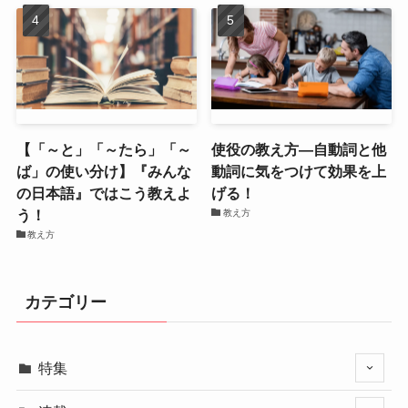
【「～と」「～たら」「～
使役の教え方―自動詞と他
ば」の使い分け】『みんな
動詞に気をつけて効果を上
の日本語』ではこう教えよ
げる！
う！
教え方
教え方
カテゴリー
特集