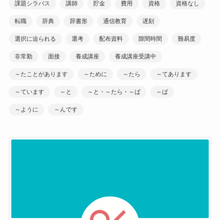
課題シラバス
講師
貯金
費用
資格
資格なし
転職
辞典
辞書形
通信教育
遅刻
選択に迫られる
選考
配布資料
隙間時間
難易度
非常勤
面接
養成講座
養成講座受講中
～たことがあります
～ために
～たら
～てあります
～ています
～と
～と・～たら・～ば
～ば
～ように
～んです