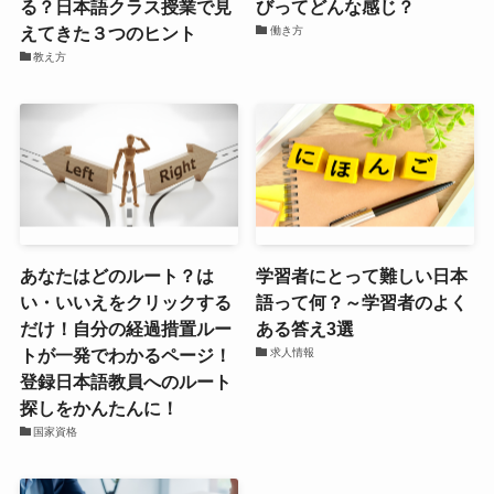
る？日本語クラス授業で見
びってどんな感じ？
えてきた３つのヒント
働き方
教え方
あなたはどのルート？は
学習者にとって難しい日本
い・いいえをクリックする
語って何？～学習者のよく
だけ！自分の経過措置ルー
ある答え3選
トが一発でわかるページ！
求人情報
登録日本語教員へのルート
探しをかんたんに！
国家資格