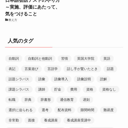
～実施、評価にあたって、
気をつけること
教え方
人気のタグ
自動詞
自動詞と他動詞
苦情
英国大学院
英語
表記
言葉遊び
言語学
話し手が驚いたとき
話題
話題シラバス
語彙
語彙導入
語彙説明
読解
課題シラバス
講師
貯金
費用
資格
資格なし
転職
辞典
辞書形
通信教育
遅刻
選択に迫られる
選考
配布資料
隙間時間
難易度
非常勤
面接
養成講座
養成講座受講中