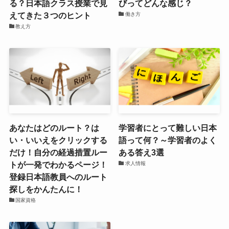
る？日本語クラス授業で見
びってどんな感じ？
えてきた３つのヒント
働き方
教え方
あなたはどのルート？は
学習者にとって難しい日本
い・いいえをクリックする
語って何？～学習者のよく
だけ！自分の経過措置ルー
ある答え3選
トが一発でわかるページ！
求人情報
登録日本語教員へのルート
探しをかんたんに！
国家資格