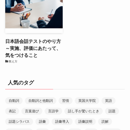
日本語会話テストのやり方
～実施、評価にあたって、
気をつけること
教え方
人気のタグ
自動詞
自動詞と他動詞
苦情
英国大学院
英語
表記
言葉遊び
言語学
話し手が驚いたとき
話題
話題シラバス
語彙
語彙導入
語彙説明
読解