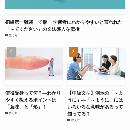
初級第一難関「て形」 学習者にわかりやすいと言われた
「～てください」の文法導入を伝授
教え方
使役受身って何？―わかり
【中級文型】例示の「～よ
やすく教えるポイントは
うに」―「～ように」には
「意味」と「形」！
いろいろな意味があるって
知ってる？
教え方
教え方