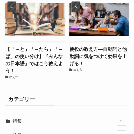
【「～と」「～たら」「～
使役の教え方―自動詞と他
ば」の使い分け】『みんな
動詞に気をつけて効果を上
の日本語』ではこう教えよ
げる！
う！
教え方
教え方
カテゴリー
特集