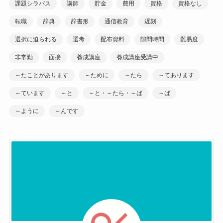
課題シラバス
講師
貯金
費用
資格
資格なし
転職
辞典
辞書形
通信教育
遅刻
選択に迫られる
選考
配布資料
隙間時間
難易度
非常勤
面接
養成講座
養成講座受講中
～たことがあります
～ために
～たら
～てあります
～ています
～と
～と・～たら・～ば
～ば
～ように
～んです