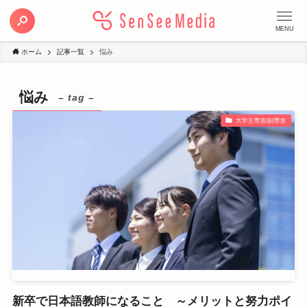
MENU
ホーム
記事一覧
悩み
悩み
– tag –
大学主専攻/副専攻
新卒で日本語教師になること ～メリットと努力ポイ