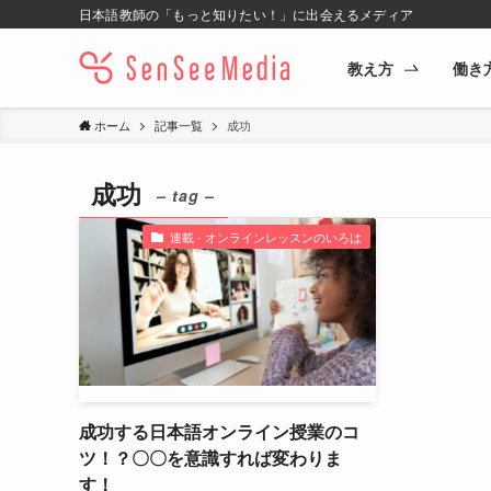
日本語教師の「もっと知りたい！」に出会えるメディア
教え方
働き
ホーム
記事一覧
成功
成功
– tag –
連載 - オンラインレッスンのいろは
成功する日本語オンライン授業のコ
ツ！？〇〇を意識すれば変わりま
す！