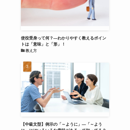
使役受身って何？―わかりやすく教えるポイン
トは「意味」と「形」！
教え方
【中級文型】例示の「～ように」―「～よう
に」にはいろいろな意味があるって知ってる？