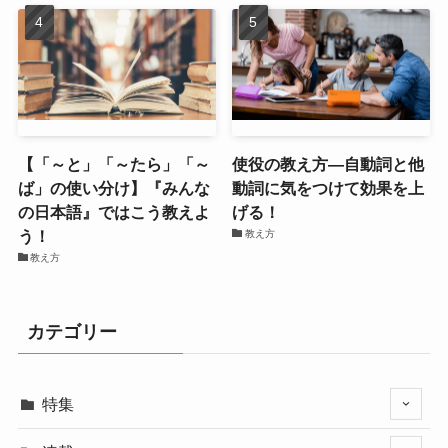
【「～と」「～たら」「～
使役の教え方―自動詞と他
ば」の使い分け】『みんな
動詞に気をつけて効果を上
の日本語』ではこう教えよ
げる！
う！
教え方
教え方
カテゴリー
特集