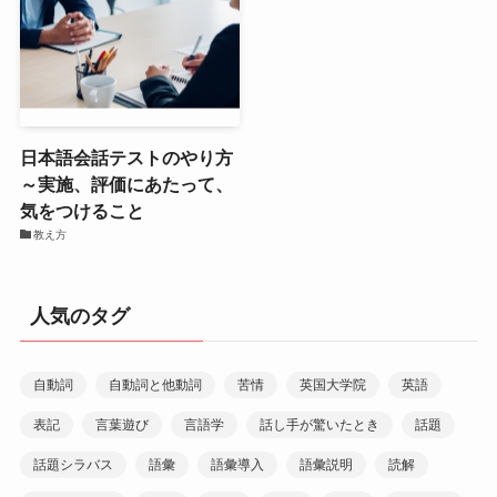
日本語会話テストのやり方
～実施、評価にあたって、
気をつけること
教え方
人気のタグ
自動詞
自動詞と他動詞
苦情
英国大学院
英語
表記
言葉遊び
言語学
話し手が驚いたとき
話題
話題シラバス
語彙
語彙導入
語彙説明
読解