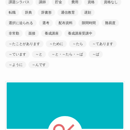
課題シラバス
講師
貯金
費用
資格
資格なし
転職
辞典
辞書形
通信教育
遅刻
選択に迫られる
選考
配布資料
隙間時間
難易度
非常勤
面接
養成講座
養成講座受講中
～たことがあります
～ために
～たら
～てあります
～ています
～と
～と・～たら・～ば
～ば
～ように
～んです