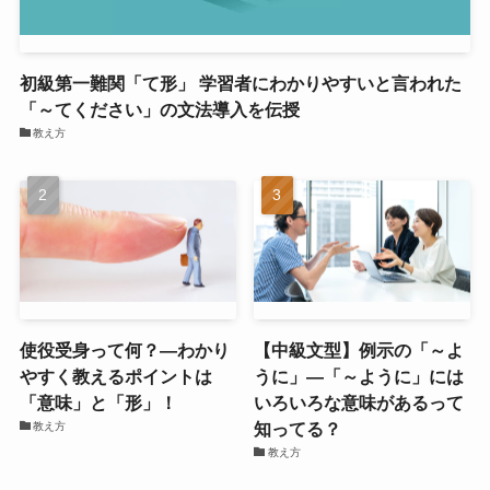
初級第一難関「て形」 学習者にわかりやすいと言われた
「～てください」の文法導入を伝授
教え方
使役受身って何？―わかり
【中級文型】例示の「～よ
やすく教えるポイントは
うに」―「～ように」には
「意味」と「形」！
いろいろな意味があるって
知ってる？
教え方
教え方