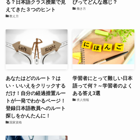
る？日本語クラス授業で見
びってどんな感じ？
えてきた３つのヒント
働き方
教え方
あなたはどのルート？は
学習者にとって難しい日本
い・いいえをクリックする
語って何？～学習者のよく
だけ！自分の経過措置ルー
ある答え3選
トが一発でわかるページ！
求人情報
登録日本語教員へのルート
探しをかんたんに！
国家資格