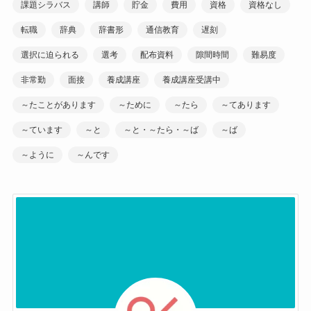
課題シラバス
講師
貯金
費用
資格
資格なし
転職
辞典
辞書形
通信教育
遅刻
選択に迫られる
選考
配布資料
隙間時間
難易度
非常勤
面接
養成講座
養成講座受講中
～たことがあります
～ために
～たら
～てあります
～ています
～と
～と・～たら・～ば
～ば
～ように
～んです