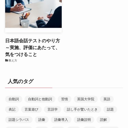
日本語会話テストのやり方
～実施、評価にあたって、
気をつけること
教え方
人気のタグ
自動詞
自動詞と他動詞
苦情
英国大学院
英語
表記
言葉遊び
言語学
話し手が驚いたとき
話題
話題シラバス
語彙
語彙導入
語彙説明
読解