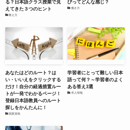
る？日本語クラス授業で見
びってどんな感じ？
えてきた３つのヒント
働き方
教え方
あなたはどのルート？は
学習者にとって難しい日本
い・いいえをクリックする
語って何？～学習者のよく
だけ！自分の経過措置ルー
ある答え3選
トが一発でわかるページ！
求人情報
登録日本語教員へのルート
探しをかんたんに！
国家資格