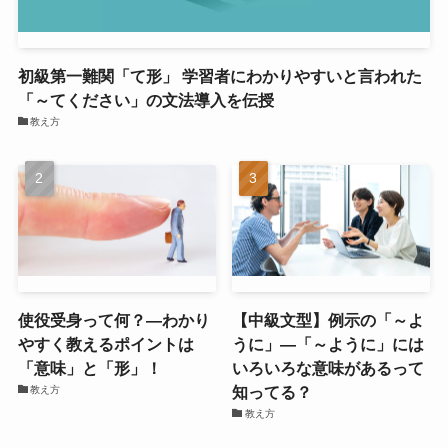
初級第一難関「て形」 学習者にわかりやすいと言われた
「～てください」の文法導入を伝授
教え方
使役受身って何？―わかり
【中級文型】例示の「～よ
やすく教えるポイントは
うに」―「～ように」には
「意味」と「形」！
いろいろな意味があるって
知ってる？
教え方
教え方