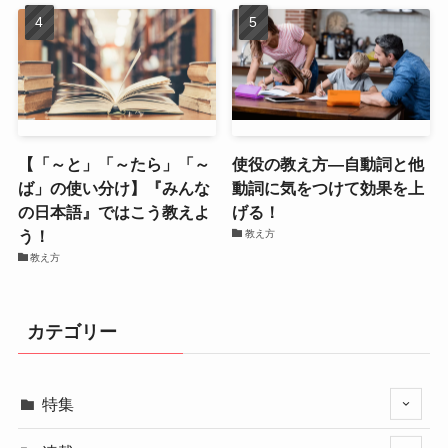
【「～と」「～たら」「～
使役の教え方―自動詞と他
ば」の使い分け】『みんな
動詞に気をつけて効果を上
の日本語』ではこう教えよ
げる！
う！
教え方
教え方
カテゴリー
特集