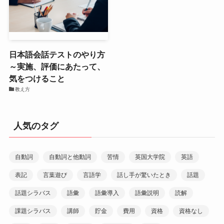
日本語会話テストのやり方
～実施、評価にあたって、
気をつけること
教え方
人気のタグ
自動詞
自動詞と他動詞
苦情
英国大学院
英語
表記
言葉遊び
言語学
話し手が驚いたとき
話題
話題シラバス
語彙
語彙導入
語彙説明
読解
課題シラバス
講師
貯金
費用
資格
資格なし