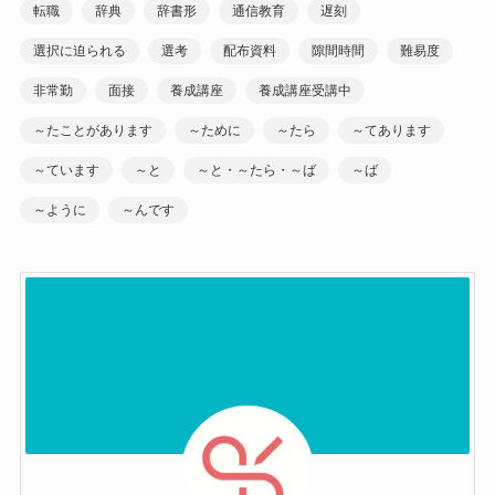
転職
辞典
辞書形
通信教育
遅刻
選択に迫られる
選考
配布資料
隙間時間
難易度
非常勤
面接
養成講座
養成講座受講中
～たことがあります
～ために
～たら
～てあります
～ています
～と
～と・～たら・～ば
～ば
～ように
～んです