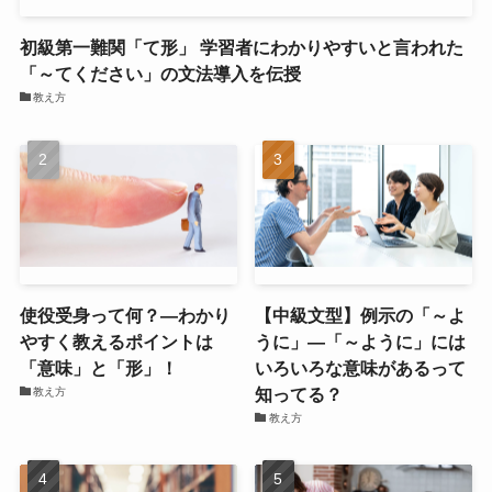
初級第一難関「て形」 学習者にわかりやすいと言われた
「～てください」の文法導入を伝授
教え方
使役受身って何？―わかり
【中級文型】例示の「～よ
やすく教えるポイントは
うに」―「～ように」には
「意味」と「形」！
いろいろな意味があるって
知ってる？
教え方
教え方