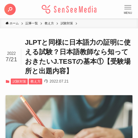
MENU
ホーム
記事一覧
教え方
試験対策
JLPTと同様に日本語力の証明に使
える試験？日本語教師なら知って
2022
7/21
おきたいJ.TESTの基本①【受験場
所と出題内容】
2022.07.21
試験対策
教え方