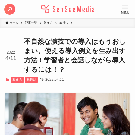
MENU
ホーム
記事一覧
教え方
教授法
不自然な演技での導入はもうおし
まい。使える導入例文を生み出す
2022
4/11
方法！学習者と会話しながら導入
するには！？
2022.04.11
教え方
教授法