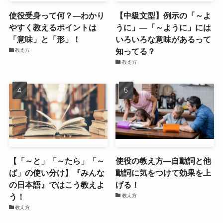
使役受身って何？―わかり
【中級文型】例示の「～よ
やすく教えるポイントは
うに」―「～ように」には
「意味」と「形」！
いろいろな意味があるって
知ってる？
教え方
教え方
【「～と」「～たら」「～
使役の教え方―自動詞と他
ば」の使い分け】『みんな
動詞に気をつけて効果を上
の日本語』ではこう教えよ
げる！
う！
教え方
教え方