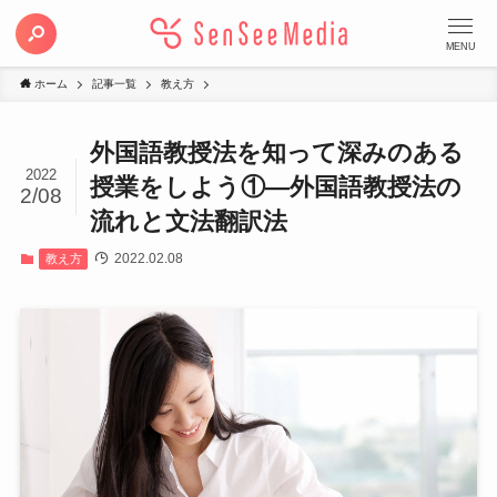
MENU
ホーム
記事一覧
教え方
外国語教授法を知って深みのある
2022
授業をしよう①―外国語教授法の
2/08
流れと文法翻訳法
2022.02.08
教え方