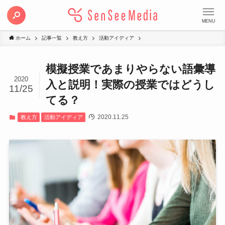
MENU
ホーム
記事一覧
教え方
活動アイディア
模擬授業であまりやらない語彙導
2020
入と説明！実際の授業ではどうし
11/25
てる？
2020.11.25
教え方
活動アイディア