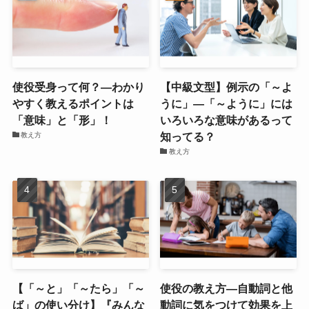
使役受身って何？―わかり
【中級文型】例示の「～よ
やすく教えるポイントは
うに」―「～ように」には
「意味」と「形」！
いろいろな意味があるって
知ってる？
教え方
教え方
【「～と」「～たら」「～
使役の教え方―自動詞と他
ば」の使い分け】『みんな
動詞に気をつけて効果を上