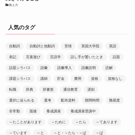
教え方
人気のタグ
自動詞
自動詞と他動詞
苦情
英国大学院
英語
表記
言葉遊び
言語学
話し手が驚いたとき
話題
話題シラバス
語彙
語彙導入
語彙説明
読解
課題シラバス
講師
貯金
費用
資格
資格なし
転職
辞典
辞書形
通信教育
遅刻
選択に迫られる
選考
配布資料
隙間時間
難易度
非常勤
面接
養成講座
養成講座受講中
～たことがあります
～ために
～たら
～てあります
～ています
～と
～と・～たら・～ば
～ば