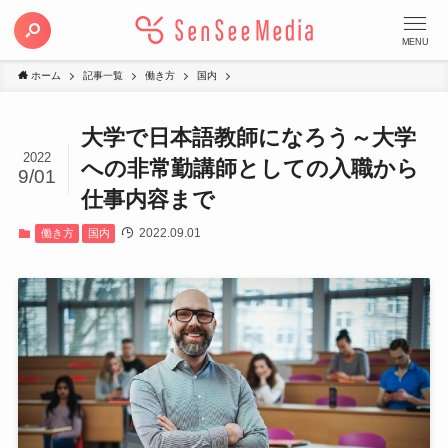
MENU
ホーム
記事一覧
働き方
国内
大学で日本語教師になろう～大学
2022
への非常勤講師としての入職から
9/01
仕事内容まで
2022.09.01
働き方
国内