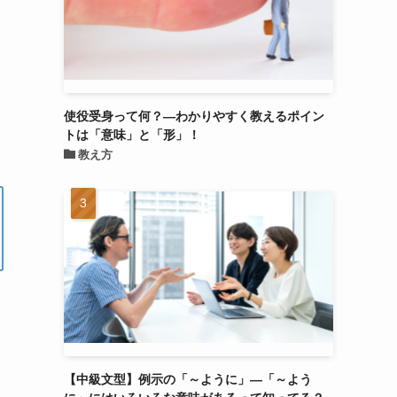
ー
使役受身って何？―わかりやすく教えるポイン
トは「意味」と「形」！
教え方
働
【中級文型】例示の「～ように」―「～よう
に」にはいろいろな意味があるって知ってる？