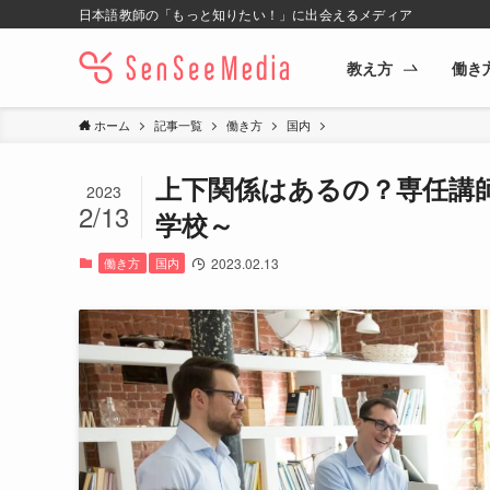
日本語教師の「もっと知りたい！」に出会えるメディア
教え方
働き
ホーム
記事一覧
働き方
国内
上下関係はあるの？専任講
2023
2/13
学校～
働き方
国内
2023.02.13