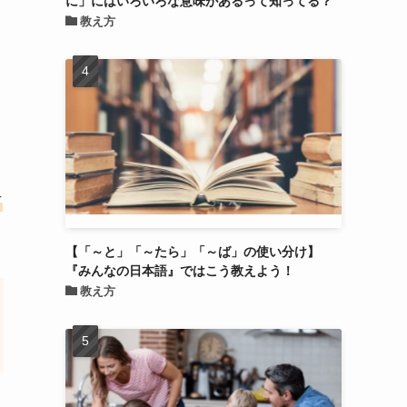
、
教え方
い
方
【「～と」「～たら」「～ば」の使い分け】
『みんなの日本語』ではこう教えよう！
教え方