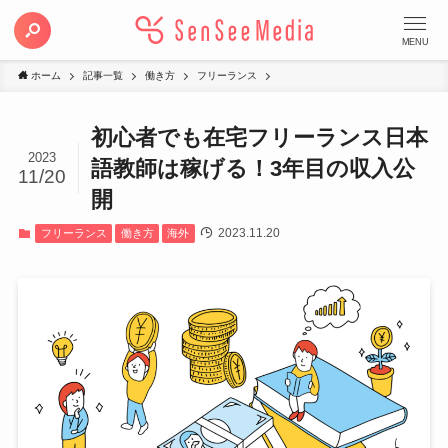
MENU
ホーム
記事一覧
働き方
フリーランス
初心者でも在宅フリーランス日本
2023
語教師は稼げる！3年目の収入公
11/20
開
2023.11.20
フリーランス
働き方
海外