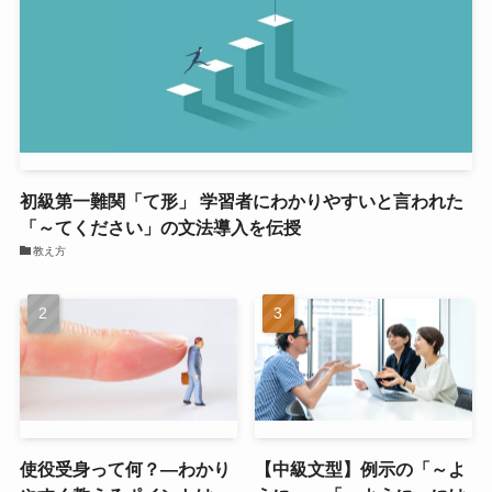
初級第一難関「て形」 学習者にわかりやすいと言われた
「～てください」の文法導入を伝授
教え方
使役受身って何？―わかり
【中級文型】例示の「～よ