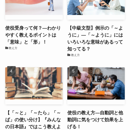
使役受身って何？―わかり
【中級文型】例示の「～よ
やすく教えるポイントは
うに」―「～ように」には
「意味」と「形」！
いろいろな意味があるって
知ってる？
教え方
教え方
【「～と」「～たら」「～
使役の教え方―自動詞と他
ば」の使い分け】『みんな
動詞に気をつけて効果を上
の日本語』ではこう教えよ
げる！