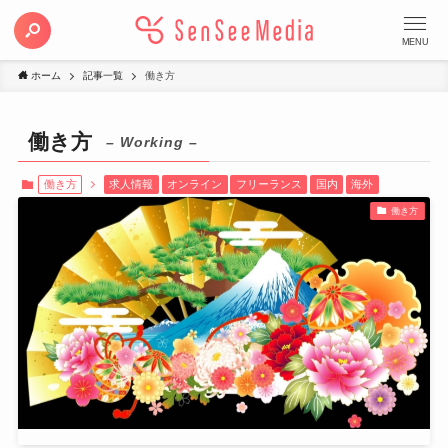
MENU
ホーム
記事一覧
働き方
働き方
– Working –
働き方
求人情報
オンライン
フリーランス
国内
海外
働き方