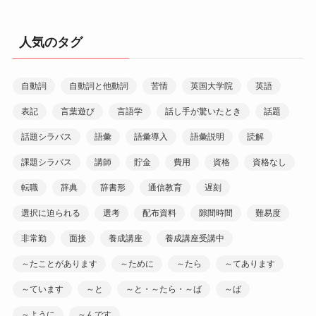
人気のタグ
自動詞
自動詞と他動詞
苦情
英国大学院
英語
表記
言葉遊び
言語学
話し手が驚いたとき
話題
話題シラバス
語彙
語彙導入
語彙説明
読解
課題シラバス
講師
貯金
費用
資格
資格なし
転職
辞典
辞書形
通信教育
遅刻
選択に迫られる
選考
配布資料
隙間時間
難易度
非常勤
面接
養成講座
養成講座受講中
～たことがあります
～ために
～たら
～てあります
～ています
～と
～と・～たら・～ば
～ば
～ように
～んです